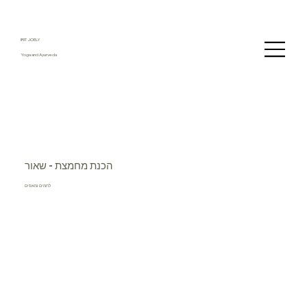
IRIT JOELY
Yoga and Ayurveda
הכנת מחמצת - שאור
לחמים ומאפים