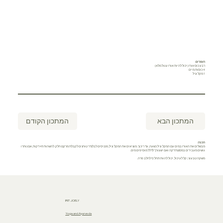
חומרים:
רבע כוס אורז (יכול להיות אורז עגול מלא)
4 כוסות מיים
1 מקל וניל
המתכון הקודם
המתכון הבא
הכנה:
מבשלים את האורז במים עם המקל וניל כשעה, עד ריכוך. מוציאים את המקל וניל, מכניסים לבלנדר טוחנים לקבלת מרקם חלק. להשהות 45 דקות, אם נותרו
גושים מעבירים במסננת דקה ואם יש צורך לדלל מוסיפים מים.
משקה טבעוני, קל לעיכול, יכול להוות תחליף לחלב פרה.
IRIT JOELY
Yoga and Ayurveda