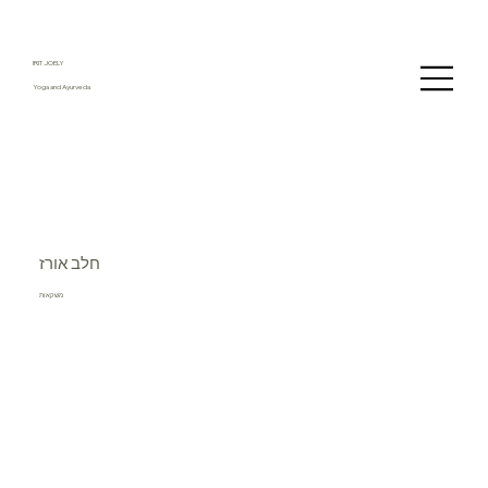
IRIT JOELY
Yoga and Ayurveda
חלב אורז
משקאות